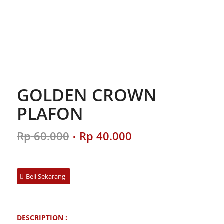
GOLDEN CROWN
PLAFON
Original
Current
Rp
60.000
Rp
40.000
price
price
was:
is:
Rp 60.000.
Rp 40.000.
Beli Sekarang
DESCRIPTION :