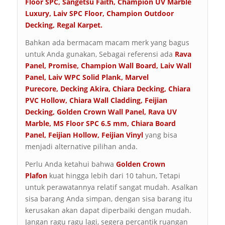
Floor SPC
,
Sangetsu Faith
,
Champion UV Marble
Luxury
,
Laiv SPC Floor
,
Champion Outdoor
Decking
,
Regal Karpet
.
Bahkan ada bermacam macam merk yang bagus
untuk Anda gunakan, Sebagai referensi ada
Rava
Panel
,
Promise
,
Champion Wall Board
,
Laiv Wall
Panel
,
Laiv WPC Solid Plank
,
Marvel
Purecore
,
Decking Akira
,
Chiara Decking
,
Chiara
PVC Hollow
,
Chiara Wall Cladding
,
Feijian
Decking
,
Golden Crown Wall Panel
,
Rava UV
Marble
,
MS Floor SPC 6.5 mm
,
Chiara Board
Panel
,
Feijian Hollow
,
Feijian Vinyl
yang bisa
menjadi alternative pilihan anda.
Perlu Anda ketahui bahwa
Golden Crown
Plafon
kuat hingga lebih dari 10 tahun, Tetapi
untuk perawatannya relatif sangat mudah. Asalkan
sisa barang Anda simpan, dengan sisa barang itu
kerusakan akan dapat diperbaiki dengan mudah.
Jangan ragu ragu lagi, segera percantik ruangan