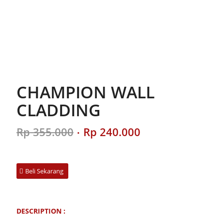
CHAMPION WALL
CLADDING
Original
Current
Rp
355.000
Rp
240.000
price
price
was:
is:
Rp 355.000.
Rp 240.000.
Beli Sekarang
DESCRIPTION :