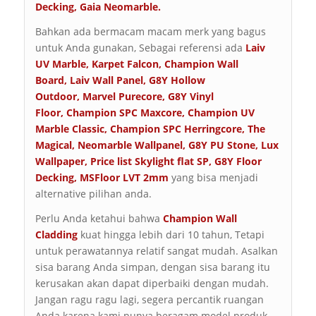
Decking
,
Gaia Neomarble
.
Bahkan ada bermacam macam merk yang bagus
untuk Anda gunakan, Sebagai referensi ada
Laiv
UV Marble
,
Karpet Falcon
,
Champion Wall
Board
,
Laiv Wall Panel
,
G8Y Hollow
Outdoor
,
Marvel Purecore
,
G8Y Vinyl
Floor
,
Champion SPC Maxcore
,
Champion UV
Marble Classic
,
Champion SPC Herringcore
,
The
Magical
,
Neomarble Wallpanel
,
G8Y PU Stone
,
Lux
Wallpaper
,
Price list Skylight flat SP
,
G8Y Floor
Decking
,
MSFloor LVT 2mm
yang bisa menjadi
alternative pilihan anda.
Perlu Anda ketahui bahwa
Champion Wall
Cladding
kuat hingga lebih dari 10 tahun, Tetapi
untuk perawatannya relatif sangat mudah. Asalkan
sisa barang Anda simpan, dengan sisa barang itu
kerusakan akan dapat diperbaiki dengan mudah.
Jangan ragu ragu lagi, segera percantik ruangan
Anda karena kami punya beragam model produk