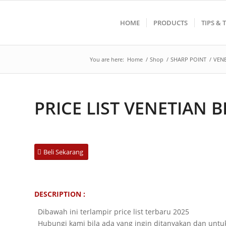
HOME
PRODUCTS
TIPS & 
You are here:
Home
/
Shop
/
SHARP POINT
/
VENE
PRICE LIST VENETIAN 
Beli Sekarang
DESCRIPTION :
Dibawah ini terlampir price list terbaru 2025
Hubungi kami bila ada yang ingin ditanyakan dan unt