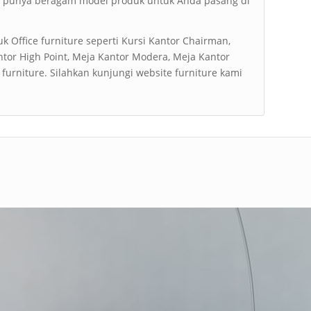
mi punya beragam model produk untuk Anda pasang di
k Office furniture seperti Kursi Kantor Chairman,
antor High Point, Meja Kantor Modera, Meja Kantor
urniture. Silahkan kunjungi website furniture kami