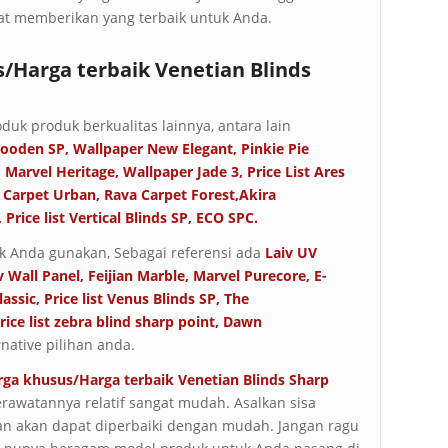
t memberikan yang terbaik untuk Anda.
s/Harga terbaik Venetian Blinds
duk produk berkualitas lainnya, antara lain
Wooden SP
,
Wallpaper New Elegant
,
Pinkie Pie
,
Marvel Heritage
,
Wallpaper Jade 3
,
Price List Ares
 Carpet Urban
,
Rava Carpet Forest
,
Akira
,
Price list Vertical Blinds SP
,
ECO SPC
.
 Anda gunakan, Sebagai referensi ada
Laiv UV
v Wall Panel
,
Feijian Marble
,
Marvel Purecore
,
E-
assic
,
Price list Venus Blinds SP
,
The
rice list zebra blind sharp point
,
Dawn
native pilihan anda.
arga khusus/Harga terbaik Venetian Blinds Sharp
perawatannya relatif sangat mudah. Asalkan sisa
an akan dapat diperbaiki dengan mudah. Jangan ragu