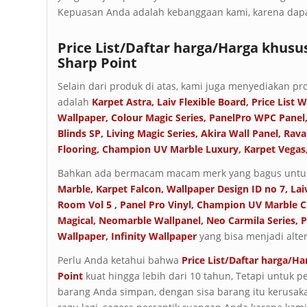
Kepuasan Anda adalah kebanggaan kami, karena dapa
Price List/Daftar harga/Harga khusu
Sharp Point
Selain dari produk di atas, kami juga menyediakan pro
adalah
Karpet Astra
,
Laiv Flexible Board
,
Price List 
Wallpaper
,
Colour Magic Series
,
PanelPro WPC Panel
Blinds SP
,
Living Magic Series
,
Akira Wall Panel
,
Rava
Flooring
,
Champion UV Marble Luxury
,
Karpet Vegas
Bahkan ada bermacam macam merk yang bagus untuk
Marble
,
Karpet Falcon
,
Wallpaper Design ID no 7
,
Lai
Room Vol 5
,
Panel Pro Vinyl
,
Champion UV Marble Cl
Magical
,
Neomarble Wallpanel
,
Neo Carmila Series
,
P
Wallpaper
,
Infinity Wallpaper
yang bisa menjadi alter
Perlu Anda ketahui bahwa
Price List/Daftar harga/H
Point
kuat hingga lebih dari 10 tahun, Tetapi untuk 
barang Anda simpan, dengan sisa barang itu kerusak