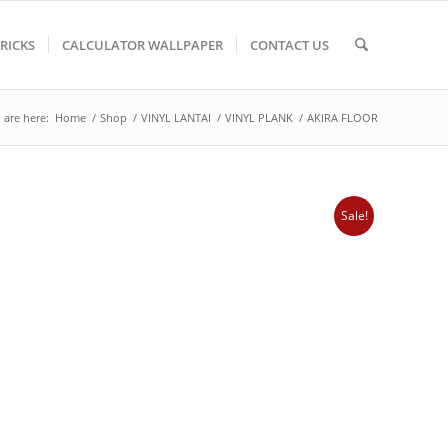
TRICKS
CALCULATOR WALLPAPER
CONTACT US
 are here:
Home
/
Shop
/
VINYL LANTAI
/
VINYL PLANK
/
AKIRA FLOOR
Sale!