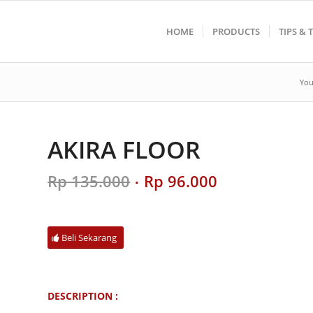
HOME
PRODUCTS
TIPS & 
You
AKIRA FLOOR
Original
Current
Rp
135.000
Rp
96.000
price
price
was:
is:
Rp 135.000.
Rp 96.000.
Beli Sekarang
DESCRIPTION :