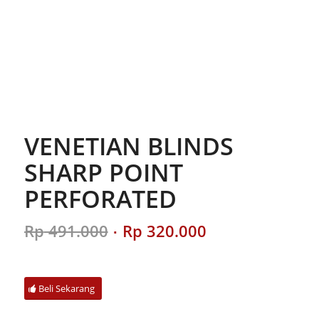
VENETIAN BLINDS
SHARP POINT
PERFORATED
Original
Current
Rp
491.000
Rp
320.000
price
price
was:
is:
Rp 491.000.
Rp 320.000.
Beli Sekarang