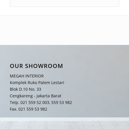
OUR SHOWROOM
MEGAH INTERIOR
Komplek Ruko Palem Lestari
Blok D.10 No. 33
Cengkareng - Jakarta Barat
Telp. 021 559 52 003, 559 53 982
Fax. 021 559 53 982