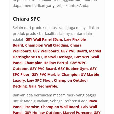
dapat memberikan yang terbaik untuk Anda.
Chiara SPC
Selain dari produk di atas, kami juga menyediakan
produk produk berkualitas lainnya, antara lain
adalah
G8Y Wall Panel 30cm
,
Laiv Flexible
Board
,
Champion Wall Cladding
,
Chiara
Wallboard
,
G8Y Wallboard
,
G8Y PVC Board
,
Marvel
Herringbone LVT
,
Marvel Heritage
,
G8Y WPC Wall
Panel
,
Champion Hollow Partisi
,
G8Y WPC
Outdoor
,
G8Y PVC Board
,
G8Y Rubber Gym
,
G8Y
SPC Floor
,
G8Y PVC Marble
,
Champion UV Marble
Luxury
,
Laiv SPC Floor
,
Champion Outdoor
Decking
,
Gaia Neomarble
.
Bahkan ada bermacam macam merk yang bagus
untuk Anda gunakan, Sebagai referensi ada
Rava
Panel
,
Promise
,
Champion Wall Board
,
Laiv Wall
Panel
,
G8Y Hollow Outdoor
,
Marvel Purecore
,
G8Y