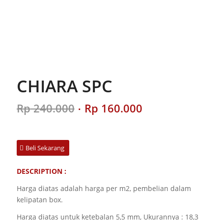
CHIARA SPC
Original
Current
Rp
240.000
Rp
160.000
price
price
was:
is:
Rp 240.000.
Rp 160.000.
Beli Sekarang
DESCRIPTION :
Harga diatas adalah harga per m2, pembelian dalam
kelipatan box.
Harga diatas untuk ketebalan 5,5 mm, Ukurannya :
18,3