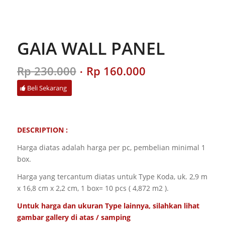
GAIA WALL PANEL
Original
Current
Rp
230.000
Rp
160.000
price
price
Beli Sekarang
was:
is:
Rp 230.000.
Rp 160.000.
DESCRIPTION :
Harga diatas adalah harga per pc, pembelian minimal 1
box.
Harga yang tercantum diatas untuk Type Koda, uk. 2,9 m
x 16,8 cm x 2,2 cm, 1 box= 10 pcs ( 4,872 m2 ).
Untuk harga dan ukuran Type lainnya, silahkan lihat
gambar gallery di atas / samping