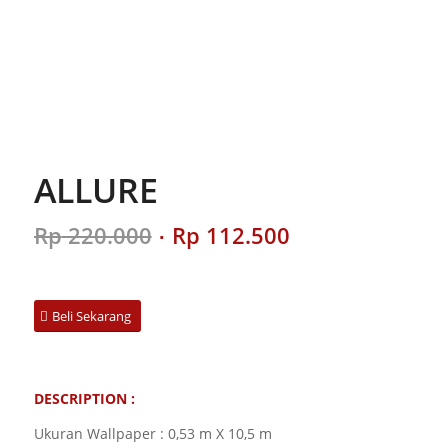
ALLURE
Original
Current
Rp
220.000
Rp
112.500
price
price
was:
is:
Rp 220.000.
Rp 112.500.
Beli Sekarang
DESCRIPTION :
Ukuran Wallpaper : 0,53 m X 10,5 m