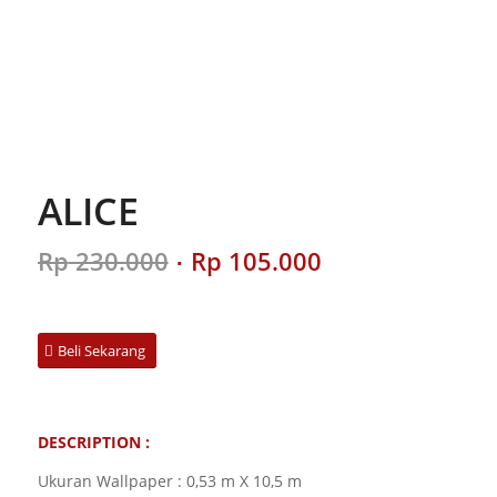
ALICE
Original
Current
Rp
230.000
Rp
105.000
price
price
was:
is:
Rp 230.000.
Rp 105.000.
Beli Sekarang
DESCRIPTION :
Ukuran Wallpaper : 0,53 m X 10,5 m