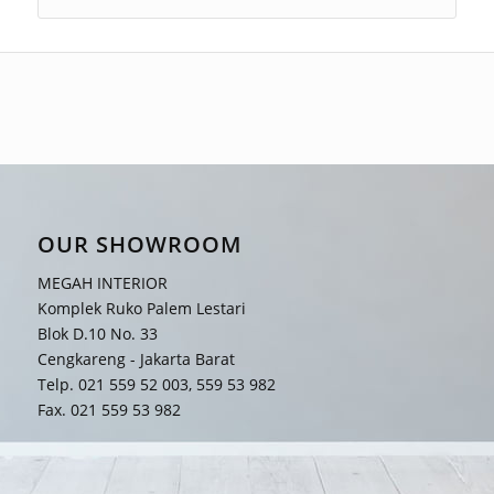
OUR SHOWROOM
MEGAH INTERIOR
Komplek Ruko Palem Lestari
Blok D.10 No. 33
Cengkareng - Jakarta Barat
Telp. 021 559 52 003, 559 53 982
Fax. 021 559 53 982