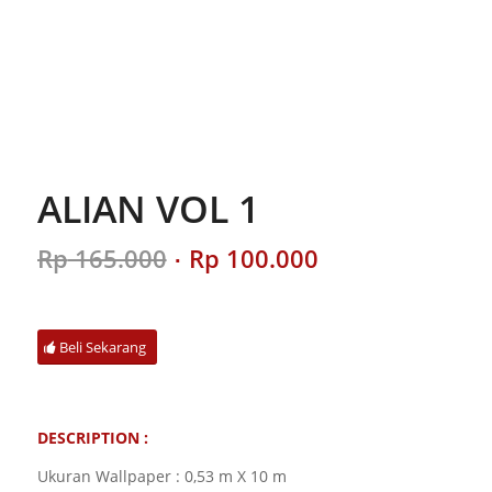
ALIAN VOL 1
Original
Current
Rp
165.000
Rp
100.000
price
price
was:
is:
Rp 165.000.
Rp 100.000.
Beli Sekarang
DESCRIPTION :
Ukuran Wallpaper : 0,53 m X 10 m