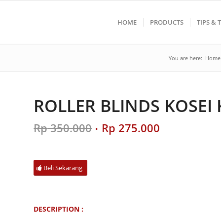
HOME
PRODUCTS
TIPS & 
You are here:
Home
ROLLER BLINDS KOSEI
Original
Current
Rp
350.000
Rp
275.000
price
price
was:
is:
Rp 350.000.
Rp 275.000.
Beli Sekarang
DESCRIPTION :