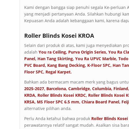
Kami dengan bangga siap penuhi segala Ke-perluan An
yang menjadi pertanyaan Anda. Silahkan hubungi kam
Kepuasan Anda adalah kebanggaan kami, karena dapa
Roller Blinds Kosei KROA
Selain dari produk di atas, kami juga menyediakan pro
adalah
You ra Ceiling
,
Purva Origin Series
,
You Ra Cl
Panel
,
Han Tang Skirting
,
You Ra UPVC Marble
,
Todo
PVC Board
,
Kang Bang Decking
,
K-Floor SPC
,
Han Tan
Floor SPC
,
Regal Karpet
.
Bahkan ada bermacam macam merk yang bagus untuk
2025-2027
,
Barcelona
,
Cambridge
,
Columbia
,
Finland
KRDA
,
Roller Blinds Kosei KRDC
,
Roller Blinds Kosei 
KRSA
,
MS Floor SPC 6.5 mm
,
Chiara Board Panel
,
Fei
alternative pilihan anda.
Perlu Anda ketahui bahwa produk
Roller Blinds
Kose
perawatannya relatif sangat mudah. Asalkan sisa bar