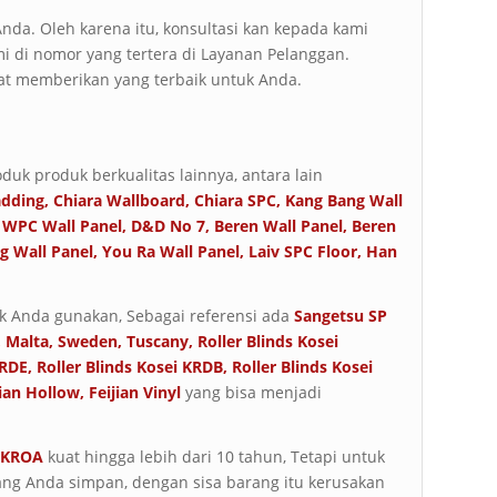
da. Oleh karena itu, konsultasi kan kepada kami
i di nomor yang tertera di Layanan Pelanggan.
t memberikan yang terbaik untuk Anda.
duk produk berkualitas lainnya, antara lain
adding
,
Chiara Wallboard
,
Chiara SPC
,
Kang Bang Wall
 WPC Wall Panel
,
D&D No 7
,
Beren Wall Panel
,
Beren
g Wall Panel
,
You Ra Wall Panel
,
Laiv SPC Floor
,
Han
 Anda gunakan, Sebagai referensi ada
Sangetsu SP
,
Malta
,
Sweden
,
Tuscany
,
Roller Blinds Kosei
KRDE
,
Roller Blinds Kosei KRDB
,
Roller Blinds Kosei
jian Hollow
,
Feijian Vinyl
yang bisa menjadi
i KROA
kuat hingga lebih dari 10 tahun, Tetapi untuk
ang Anda simpan, dengan sisa barang itu kerusakan