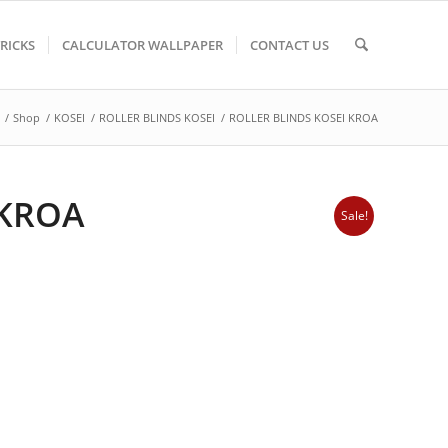
TRICKS
CALCULATOR WALLPAPER
CONTACT US
/
Shop
/
KOSEI
/
ROLLER BLINDS KOSEI
/
ROLLER BLINDS KOSEI KROA
 KROA
Sale!