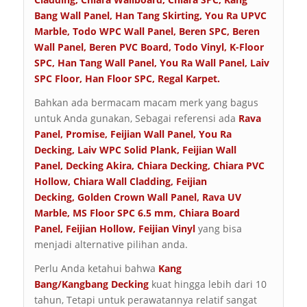
Bang Wall Panel
,
Han Tang Skirting
,
You Ra UPVC
Marble
,
Todo WPC Wall Panel
,
Beren SPC
,
Beren
Wall Panel
,
Beren PVC Board
,
Todo Vinyl
,
K-Floor
SPC
,
Han Tang Wall Panel
,
You Ra Wall Panel
,
Laiv
SPC Floor
,
Han Floor SPC
,
Regal Karpet
.
Bahkan ada bermacam macam merk yang bagus
untuk Anda gunakan, Sebagai referensi ada
Rava
Panel
,
Promise
,
Feijian Wall Panel
,
You Ra
Decking
,
Laiv WPC Solid Plank
,
Feijian Wall
Panel
,
Decking Akira
,
Chiara Decking
,
Chiara PVC
Hollow
,
Chiara Wall Cladding
,
Feijian
Decking
,
Golden Crown Wall Panel
,
Rava UV
Marble
,
MS Floor SPC 6.5 mm
,
Chiara Board
Panel
,
Feijian Hollow
,
Feijian Vinyl
yang bisa
menjadi alternative pilihan anda.
Perlu Anda ketahui bahwa
Kang
Bang/Kangbang
Decking
kuat hingga lebih dari 10
tahun, Tetapi untuk perawatannya relatif sangat