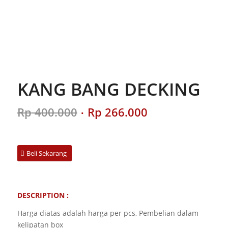
KANG BANG DECKING
Original
Current
Rp
400.000
Rp
266.000
price
price
was:
is:
Rp 400.000.
Rp 266.000.
Beli Sekarang
DESCRIPTION :
Harga diatas adalah harga per pcs, Pembelian dalam
kelipatan box