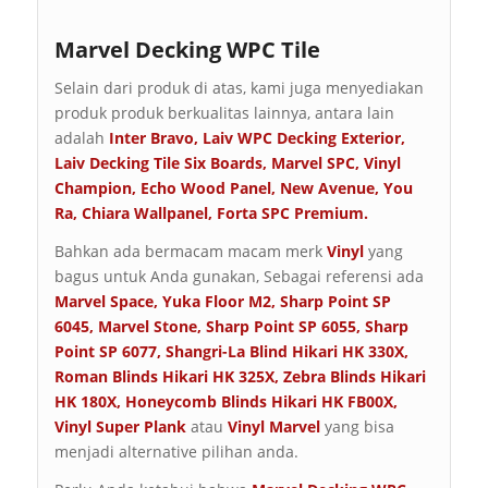
Marvel Decking WPC Tile
Selain dari produk di atas, kami juga menyediakan
produk produk berkualitas lainnya, antara lain
adalah
Inter Bravo
,
Laiv WPC Decking Exterior
,
Laiv Decking Tile Six Boards
,
Marvel SPC
,
Vinyl
Champion
,
Echo Wood Panel
,
New Avenue
,
You
Ra
,
Chiara Wallpanel
,
Forta SPC Premium
.
Bahkan ada bermacam macam merk
Vinyl
yang
bagus untuk Anda gunakan, Sebagai referensi ada
Marvel Space
,
Yuka Floor M2
,
Sharp Point SP
6045
,
Marvel Stone
,
Sharp Point SP 6055
,
Sharp
Point SP 6077
,
Shangri-La Blind Hikari HK 330X
,
Roman Blinds Hikari HK 325X
,
Zebra Blinds Hikari
HK 180X
,
Honeycomb Blinds Hikari HK FB00X
,
Vinyl Super Plank
atau
Vinyl Marvel
yang bisa
menjadi alternative pilihan anda.