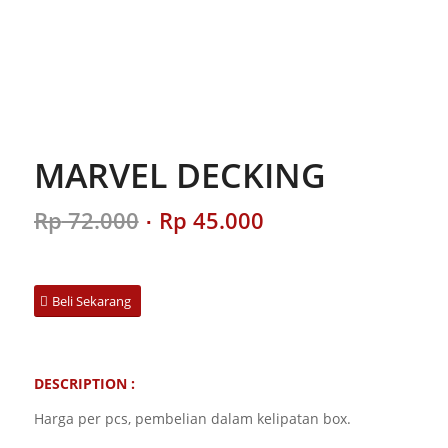
MARVEL DECKING
Original
Current
Rp
72.000
Rp
45.000
price
price
was:
is:
Rp 72.000.
Rp 45.000.
Beli Sekarang
DESCRIPTION :
Harga per pcs, pembelian dalam kelipatan box.