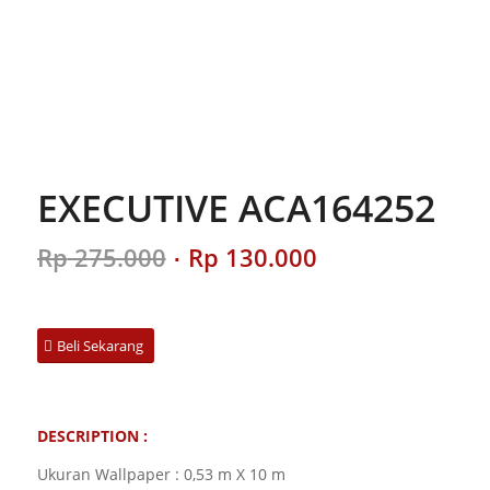
EXECUTIVE ACA164252
Original
Current
Rp
275.000
Rp
130.000
price
price
was:
is:
Rp 275.000.
Rp 130.000.
Beli Sekarang
DESCRIPTION :
Ukuran Wallpaper : 0,53 m X 10 m