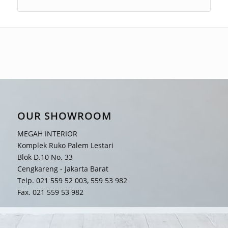
OUR SHOWROOM
MEGAH INTERIOR
Komplek Ruko Palem Lestari
Blok D.10 No. 33
Cengkareng - Jakarta Barat
Telp. 021 559 52 003, 559 53 982
Fax. 021 559 53 982