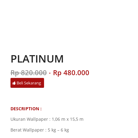
PLATINUM
Original
Current
Rp
820.000
Rp
480.000
price
price
Beli Sekarang
was:
is:
Rp 820.000.
Rp 480.000.
DESCRIPTION :
Ukuran Wallpaper : 1,06 m x 15,5 m
Berat Wallpaper : 5 kg – 6 kg