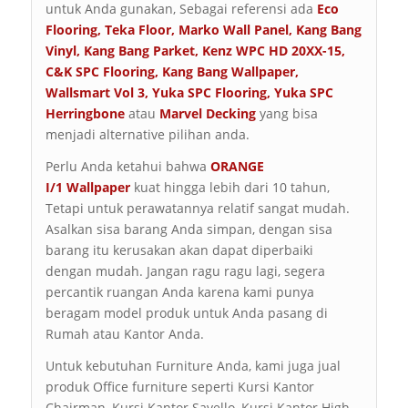
untuk Anda gunakan, Sebagai referensi ada
Eco
Flooring
,
Teka Floor
,
Marko Wall Panel
,
Kang Bang
Vinyl
,
Kang Bang Parket
,
Kenz WPC HD 20XX-15
,
C&K SPC Flooring
,
Kang Bang Wallpaper
,
Wallsmart Vol 3
,
Yuka SPC Flooring
,
Yuka SPC
Herringbone
atau
Marvel Decking
yang bisa
menjadi alternative pilihan anda.
Perlu Anda ketahui bahwa
ORANGE
I/1
Wallpaper
kuat hingga lebih dari 10 tahun,
Tetapi untuk perawatannya relatif sangat mudah.
Asalkan sisa barang Anda simpan, dengan sisa
barang itu kerusakan akan dapat diperbaiki
dengan mudah. Jangan ragu ragu lagi, segera
percantik ruangan Anda karena kami punya
beragam model produk untuk Anda pasang di
Rumah atau Kantor Anda.
Untuk kebutuhan Furniture Anda, kami juga jual
produk Office furniture seperti Kursi Kantor
Chairman, Kursi Kantor Savello, Kursi Kantor High