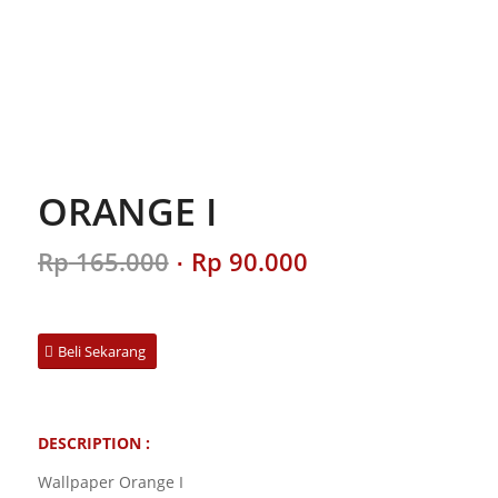
ORANGE I
Original
Current
Rp
165.000
Rp
90.000
price
price
was:
is:
Rp 165.000.
Rp 90.000.
Beli Sekarang
DESCRIPTION :
Wallpaper Orange I