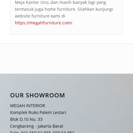
Meja Kantor Uno, dan masih banyak lagi yang
termasuk juga home furniture. Silahkan kunjungi
website furniture kami di
https://megahfurniture.com/
.
OUR SHOWROOM
MEGAH INTERIOR
Komplek Ruko Palem Lestari
Blok D.10 No. 33
Cengkareng - Jakarta Barat
Telp. 021 559 52 003, 559 53 982