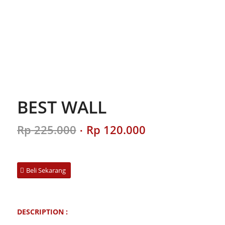
BEST WALL
Original
Current
Rp
225.000
Rp
120.000
price
price
was:
is:
Rp 225.000.
Rp 120.000.
Beli Sekarang
DESCRIPTION :