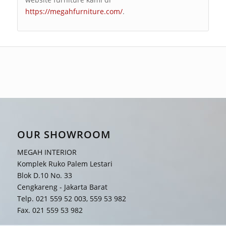
https://megahfurniture.com/
.
OUR SHOWROOM
MEGAH INTERIOR
Komplek Ruko Palem Lestari
Blok D.10 No. 33
Cengkareng - Jakarta Barat
Telp. 021 559 52 003, 559 53 982
Fax. 021 559 53 982