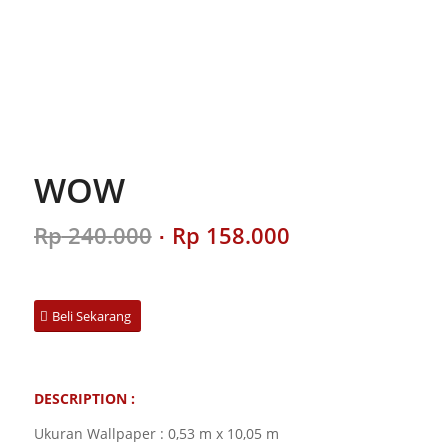
WOW
Original
Current
Rp
240.000
Rp
158.000
price
price
was:
is:
Rp 240.000.
Rp 158.000.
Beli Sekarang
DESCRIPTION :
Ukuran Wallpaper : 0,53 m x 10,05 m