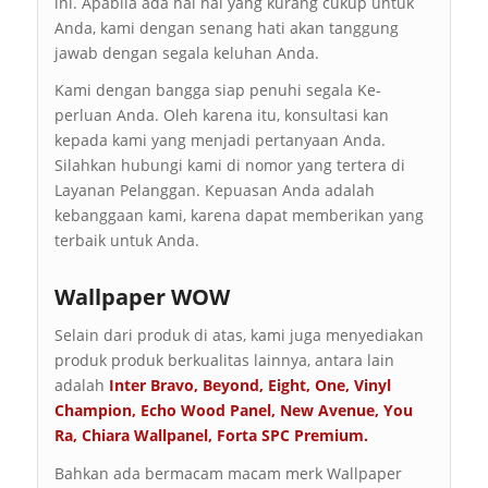
ini. Apabila ada hal hal yang kurang cukup untuk
Anda, kami dengan senang hati akan tanggung
jawab dengan segala keluhan Anda.
Kami dengan bangga siap penuhi segala Ke-
perluan Anda. Oleh karena itu, konsultasi kan
kepada kami yang menjadi pertanyaan Anda.
Silahkan hubungi kami di nomor yang tertera di
Layanan Pelanggan. Kepuasan Anda adalah
kebanggaan kami, karena dapat memberikan yang
terbaik untuk Anda.
Wallpaper WOW
Selain dari produk di atas, kami juga menyediakan
produk produk berkualitas lainnya, antara lain
adalah
Inter Bravo
,
Beyond
,
Eight
,
One
,
Vinyl
Champion
,
Echo Wood Panel
,
New Avenue
,
You
Ra
,
Chiara Wallpanel
,
Forta SPC Premium
.
Bahkan ada bermacam macam merk Wallpaper