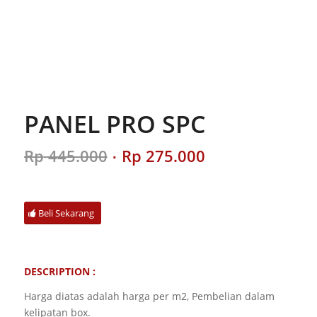
PANEL PRO SPC
Original
Current
Rp
445.000
Rp
275.000
price
price
was:
is:
Rp 445.000.
Rp 275.000.
Beli Sekarang
DESCRIPTION :
Harga diatas adalah harga per m2, Pembelian dalam
kelipatan box.