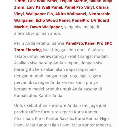
3 mm
,
Laiv Wall Panel
,
Feijian Marble
,
Billion Vinyl
3mm
,
Laiv PS Wall Panel
,
Panel Pro Vinyl
,
Chiara
Vinyl
,
Wallpaper Flo
,
Akira Wallpanel
,
Neomarble
Wallpanel
,
Echo Wood Panel
,
PanelPro UV Board
Marble
,
Dawn Wallpaper
,
yang bisa menjadi
alternative pilihan anda.
Perlu Anda ketahui bahwa
PanelPro/Panel Pro SPC
7mm Flooring
kuat hingga lebih dari 10 tahun,
Tetapi untuk perawatannya relatif sangat mudah.
Asalkan sisa barang Anda simpan, dengan sisa
barang itu kerusakan akan dapat diperbaiki
dengan mudah. Jangan ragu ragu lagi, segera
percantik ruangan Anda karena kami punya
beragam model produk untuk Anda pasang di
Rumah atau Kantor Anda.
Untuk kebutuhan Furniture Anda, kami juga jual
produk Office furniture seperti Kursi Kantor
Chairman, Kursi Kantor Savello, Kursi Kantor High
Point, Meja Kantor High Point, Meja Kantor Modera,