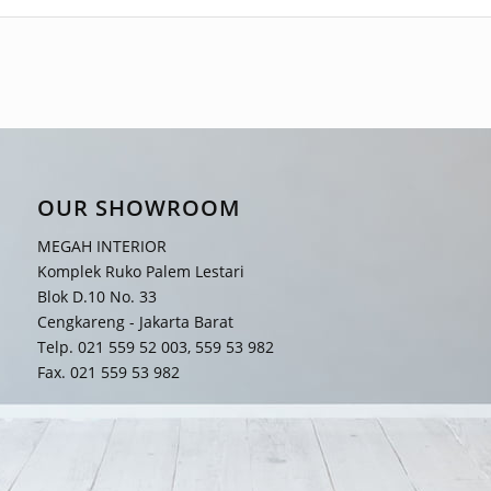
OUR SHOWROOM
MEGAH INTERIOR
Komplek Ruko Palem Lestari
Blok D.10 No. 33
Cengkareng - Jakarta Barat
Telp. 021 559 52 003, 559 53 982
Fax. 021 559 53 982