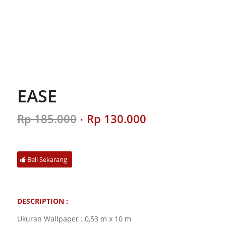
EASE
Original
Current
Rp
185.000
Rp
130.000
price
price
was:
is:
Rp 185.000.
Rp 130.000.
Beli Sekarang
DESCRIPTION :
Ukuran Wallpaper : 0,53 m x 10 m