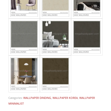
Categories:
WALLPAPER DINDING
,
WALLPAPER KOREA
,
WALLPAPER
MINIMALIST