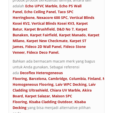
produk produk berkualitas lainnya, antara lain
adalah
Echo UPVC Marble
,
Echo PS Wall
Panel
,
Echo Ceiling Panel
,
Taco SPC
Herringbone
,
Nexacore 600 SPC
,
Vertical Blinds
Kosei KV2
,
Vertical Blinds Kosei KV3
,
Karpet
Batur
,
Karpet Brushfield
,
D&D No 7
,
Karpet
Bunaken
,
Karpet Fairfield
,
Karpet Manado
,
Karpet
Milano
,
Karpet New Checkmate
,
Karpet ST
James
,
Fideco 2D Wall Panel
,
Fideco Stone
Veneer
,
Fideco Deco Panel
.
Bahkan ada bermacam macam merk yang bagus
untuk Anda gunakan, Sebagai referensi
ada
Decoflex Heterogeneous
Flooring
,
Barcelona
,
Cambridge
,
Columbia
,
Finland
,
Malta
Homogeneous Flooring
,
Laiv WPC Decking
,
Laiv
Cladding Ultrashield
,
Chiara UV Marble
,
Akira
Board
,
Karpet Salazar
,
Maison SPC
Flooring
,
Kisaba Cladding Outdoor
,
Kisaba
Decking
yang bisa menjadi alternative pilihan