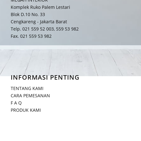
Komplek Ruko Palem Lestari
Blok D.10 No. 33
Cengkareng - Jakarta Barat
Telp. 021 559 52 003, 559 53 982
Fax. 021 559 53 982
INFORMASI PENTING
TENTANG KAMI
CARA PEMESANAN
F A Q
PRODUK KAMI