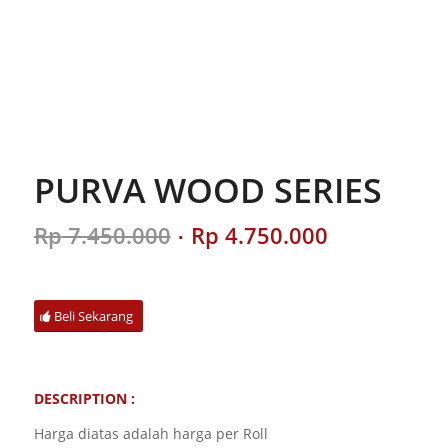
PURVA WOOD SERIES
Original
Current
Rp
7.450.000
Rp
4.750.000
price
price
was:
is:
Rp 7.450.000.
Rp 4.750.00
Beli Sekarang
DESCRIPTION :
Harga diatas adalah harga per Roll