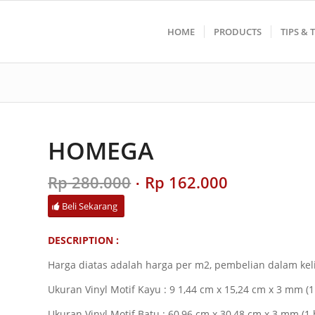
HOME
PRODUCTS
TIPS & 
HOMEGA
Original
Current
Rp
280.000
Rp
162.000
price
price
Beli Sekarang
was:
is:
Rp 280.000.
Rp 162.000.
DESCRIPTION :
Harga diatas adalah harga per m2, pembelian dalam kel
Ukuran Vinyl Motif Kayu : 9 1,44 cm x 15,24 cm x 3 mm (
Ukuran Vinyl Motif Batu : 60,96 cm x 30,48 cm x 3 mm (1