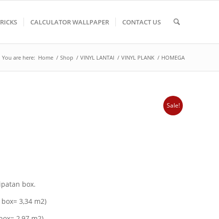
TRICKS
CALCULATOR WALLPAPER
CONTACT US
You are here:
Home
/
Shop
/
VINYL LANTAI
/
VINYL PLANK
/
HOMEGA
Sale!
ipatan box.
1 box= 3,34 m2)
 box= 2,97 m2)