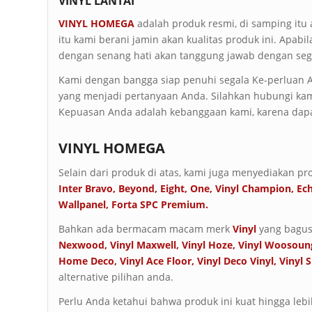
VINYL LANTAI
VINYL HOMEGA
adalah produk resmi, di samping itu 
itu kami berani jamin akan kualitas produk ini. Apab
dengan senang hati akan tanggung jawab dengan seg
Kami dengan bangga siap penuhi segala Ke-perluan An
yang menjadi pertanyaan Anda. Silahkan hubungi kam
Kepuasan Anda adalah kebanggaan kami, karena dapa
VINYL HOMEGA
Selain dari produk di atas, kami juga menyediakan pro
Inter Bravo
,
Beyond
,
Eight
,
One
,
Vinyl Champion
,
Ec
Wallpanel
,
Forta SPC Premium
.
Bahkan ada bermacam macam merk
Vinyl
yang bagus
Nexwood
,
Vinyl Maxwell
,
Vinyl Hoze
,
Vinyl Woosoun
Home Deco
,
Vinyl Ace Floor
,
Vinyl Deco Vinyl
,
Vinyl 
alternative pilihan anda.
Perlu Anda ketahui bahwa produk ini kuat hingga lebi