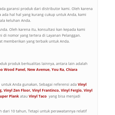
ada garansi produk dari distributor kami. Oleh karena
ila ada hal hal yang kurang cukup untuk Anda, kami
ala keluhan Anda.
da. Oleh karena itu, konsultasi kan kepada kami
i di nomor yang tertera di Layanan Pelanggan.
t memberikan yang terbaik untuk Anda.
duk produk berkualitas lainnya, antara lain adalah
ho Wood Panel
,
New Avenue
,
You Ra
,
Chiara
 untuk Anda gunakan, Sebagai referensi ada
Vinyl
g
,
Vinyl Zen Floor
,
Vinyl Frantinco
,
Vinyl Fergio
,
Vinyl
Super Plank
atau
Vinyl Taco
yang bisa menjadi
h dari 10 tahun, Tetapi untuk perawatannya relatif