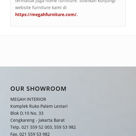
termasuk juga home furniture. Silahkan kunjungi
website furniture kami di
https://megahfurniture.com/
.
OUR SHOWROOM
MEGAH INTERIOR
Komplek Ruko Palem Lestari
Blok D.10 No. 33
Cengkareng - Jakarta Barat
Telp. 021 559 52 003, 559 53 982
Fax. 021 559 53 982