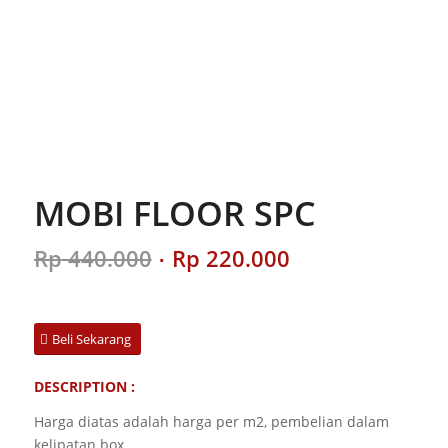
MOBI FLOOR SPC
Original
Current
Rp
440.000
Rp
220.000
price
price
was:
is:
Rp 440.000.
Rp 220.000.
Beli Sekarang
DESCRIPTION :
Harga diatas adalah harga per m2, pembelian dalam
kelipatan box.