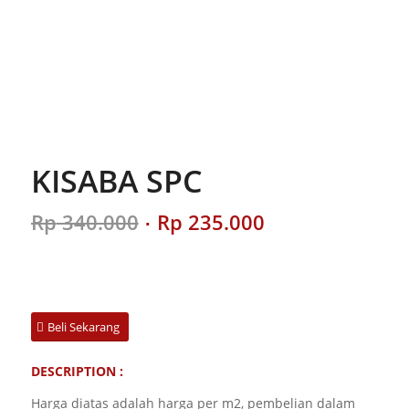
KISABA SPC
Original
Current
Rp
340.000
Rp
235.000
price
price
was:
is:
Rp 340.000.
Rp 235.000.
Beli Sekarang
DESCRIPTION :
Harga diatas adalah harga per m2, pembelian dalam