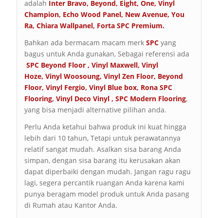
adalah
Inter Bravo
,
Beyond
,
Eight
,
One
,
Vinyl
Champion
,
Echo Wood Panel
,
New Avenue
,
You
Ra
,
Chiara Wallpanel
,
Forta SPC Premium
.
Bahkan ada bermacam macam merk
SPC
yang
bagus untuk Anda gunakan, Sebagai referensi ada
SPC Beyond Floor
,
Vinyl Maxwell
,
Vinyl
Hoze
,
Vinyl Woosoung
,
Vinyl Zen Floor
,
Beyond
Floor
,
Vinyl Fergio
,
Vinyl Blue box
,
Rona SPC
Flooring
,
Vinyl Deco Vinyl
,
SPC Modern Flooring
,
yang bisa menjadi alternative pilihan anda.
Perlu Anda ketahui bahwa produk ini kuat hingga
lebih dari 10 tahun, Tetapi untuk perawatannya
relatif sangat mudah. Asalkan sisa barang Anda
simpan, dengan sisa barang itu kerusakan akan
dapat diperbaiki dengan mudah. Jangan ragu ragu
lagi, segera percantik ruangan Anda karena kami
punya beragam model produk untuk Anda pasang
di Rumah atau Kantor Anda.