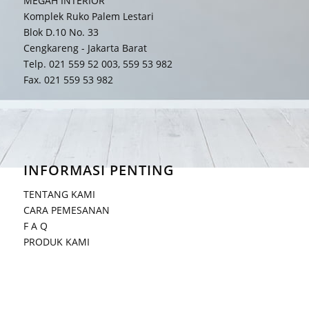
MEGAH INTERIOR
Komplek Ruko Palem Lestari
Blok D.10 No. 33
Cengkareng - Jakarta Barat
Telp. 021 559 52 003, 559 53 982
Fax. 021 559 53 982
INFORMASI PENTING
TENTANG KAMI
CARA PEMESANAN
F A Q
PRODUK KAMI