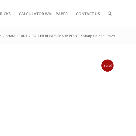
TRICKS
CALCULATOR WALLPAPER
CONTACT US
p
/
SHARP POINT
/
ROLLER BLINDS SHARP POINT
/
Sharp Point SP 6029
Sale!