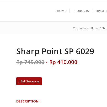
HOME
PRODUCTS
TIPS & 
You are here:
Home
/
Sho
Sharp Point SP 6029
Original
Current
Rp
745.000
Rp
410.000
price
price
was:
is:
Rp 745.000.
Rp 410.000.
Beli Sekarang
DESCRIPTION :