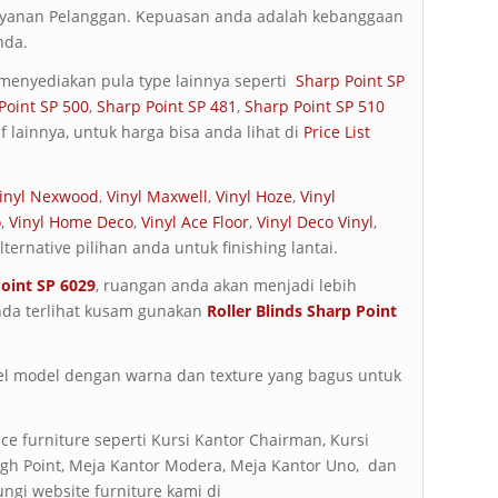
Layanan Pelanggan. Kepuasan anda adalah kebanggaan
nda.
 menyediakan pula type lainnya seperti
Sharp Point SP
Point SP 500
,
Sharp Point SP 481
,
Sharp Point SP 510
f lainnya, untuk harga bisa anda lihat di
Price List
inyl Nexwood
,
Vinyl Maxwell
,
Vinyl Hoze
,
Vinyl
o
,
Vinyl Home Deco
,
Vinyl Ace Floor
,
Vinyl Deco Vinyl
,
ernative pilihan anda untuk finishing lantai.
Point SP 6029
, ruangan anda akan menjadi lebih
nda terlihat kusam gunakan
Roller Blinds Sharp Point
el model dengan warna dan texture yang bagus untuk
ce furniture seperti Kursi Kantor Chairman, Kursi
High Point, Meja Kantor Modera, Meja Kantor Uno, dan
ungi website furniture kami di