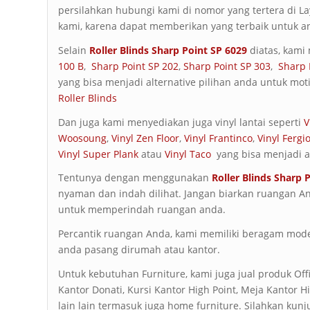
persilahkan hubungi kami di nomor yang tertera di 
kami, karena dapat memberikan yang terbaik untuk a
Selain
Roller Blinds Sharp Point
SP 6029
diatas, kami
100 B
,
Sharp Point SP 202
,
Sharp Point SP 303
,
Sharp 
yang bisa menjadi alternative pilihan anda untuk moti
Roller Blinds
Dan juga kami menyediakan juga vinyl lantai seperti
V
Woosoung
,
Vinyl Zen Floor
,
Vinyl Frantinco
,
Vinyl Fergi
Vinyl Super Plank
atau
Vinyl Taco
yang bisa menjadi alt
Tentunya dengan menggunakan
Roller Blinds Sharp 
nyaman dan indah dilihat. Jangan biarkan ruangan A
untuk memperindah ruangan anda.
Percantik ruangan Anda, kami memiliki beragam mod
anda pasang dirumah atau kantor.
Untuk kebutuhan Furniture, kami juga jual produk Offi
Kantor Donati, Kursi Kantor High Point, Meja Kantor 
lain lain termasuk juga home furniture. Silahkan kunj