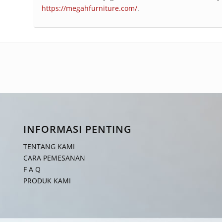
https://megahfurniture.com/
.
INFORMASI PENTING
TENTANG KAMI
CARA PEMESANAN
F A Q
PRODUK KAMI