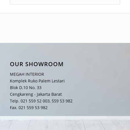
OUR SHOWROOM
MEGAH INTERIOR
Komplek Ruko Palem Lestari
Blok D.10 No. 33
Cengkareng - Jakarta Barat
Telp. 021 559 52 003, 559 53 982
Fax. 021 559 53 982