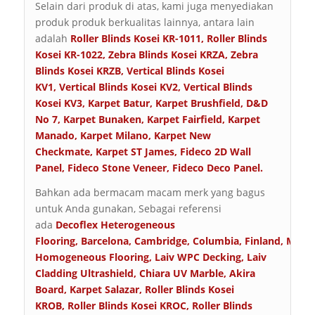
Selain dari produk di atas, kami juga menyediakan
produk produk berkualitas lainnya, antara lain
adalah
Roller Blinds Kosei KR-1011
,
Roller Blinds
Kosei KR-1022
,
Zebra Blinds Kosei KRZA
,
Zebra
Blinds Kosei KRZB
,
Vertical Blinds Kosei
KV1
,
Vertical Blinds Kosei KV2
,
Vertical Blinds
Kosei KV3
,
Karpet Batur
,
Karpet Brushfield
,
D&D
No 7
,
Karpet Bunaken
,
Karpet Fairfield
,
Karpet
Manado
,
Karpet Milano
,
Karpet New
Checkmate
,
Karpet ST James
,
Fideco 2D Wall
Panel
,
Fideco Stone Veneer
,
Fideco Deco Panel
.
Bahkan ada bermacam macam merk yang bagus
untuk Anda gunakan, Sebagai referensi
ada
Decoflex Heterogeneous
Flooring
,
Barcelona
,
Cambridge
,
Columbia
,
Finland
,
Malta
Homogeneous Flooring
,
Laiv WPC Decking
,
Laiv
Cladding Ultrashield
,
Chiara UV Marble
,
Akira
Board
,
Karpet Salazar
,
Roller Blinds Kosei
KROB
,
Roller Blinds Kosei KROC
,
Roller Blinds