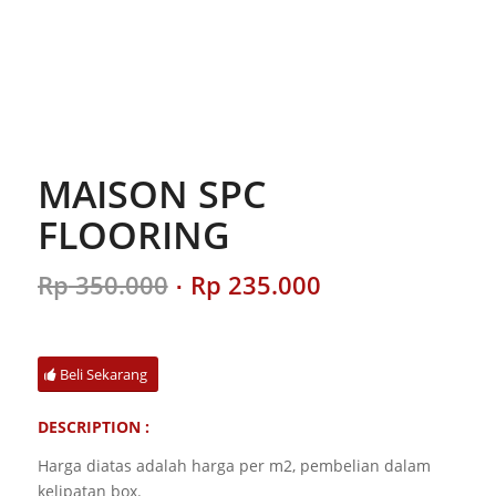
MAISON SPC
FLOORING
Original
Current
Rp
350.000
Rp
235.000
price
price
was:
is:
Rp 350.000.
Rp 235.000.
Beli Sekarang
DESCRIPTION :
Harga diatas adalah harga per m2, pembelian dalam
kelipatan box.