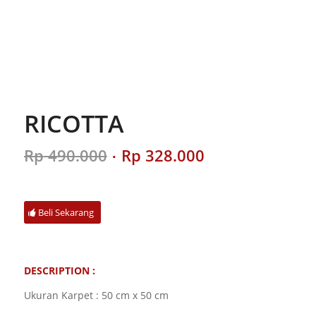
RICOTTA
Original
Current
Rp
490.000
Rp
328.000
price
price
was:
is:
Rp 490.000.
Rp 328.000.
Beli Sekarang
DESCRIPTION :
Ukuran Karpet : 50 cm x 50 cm