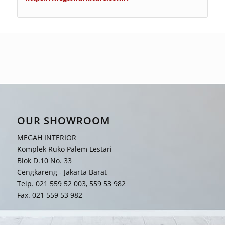
OUR SHOWROOM
MEGAH INTERIOR
Komplek Ruko Palem Lestari
Blok D.10 No. 33
Cengkareng - Jakarta Barat
Telp. 021 559 52 003, 559 53 982
Fax. 021 559 53 982