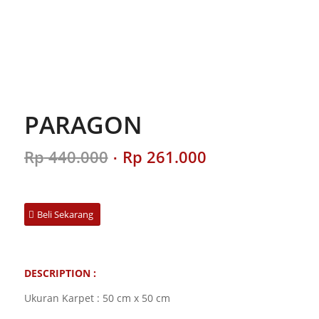
PARAGON
Original
Current
Rp
440.000
Rp
261.000
price
price
was:
is:
Rp 440.000.
Rp 261.000.
Beli Sekarang
DESCRIPTION :
Ukuran Karpet : 50 cm x 50 cm