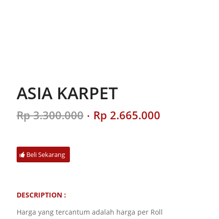
ASIA KARPET
Original
Current
Rp
3.300.000
Rp
2.665.000
price
price
was:
is:
Rp 3.300.000.
Rp 2.665.00
Beli Sekarang
DESCRIPTION :
Harga yang tercantum adalah harga per Roll