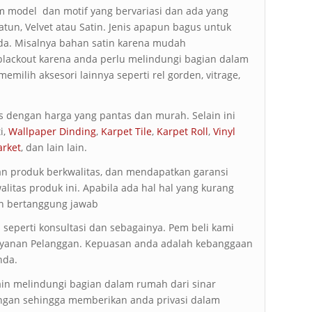
 model dan motif yang bervariasi dan ada yang
atun, Velvet atau Satin. Jenis apapun bagus untuk
anda. Misalnya bahan satin karena mudah
lackout karena anda perlu melindungi bagian dalam
memilih aksesori lainnya seperti rel gorden, vitrage,
 dengan harga yang pantas dan murah. Selain ini
i,
Wallpaper Dinding
,
Karpet Tile
,
Karpet Roll
,
Vinyl
arket
, dan lain lain.
an produk berkwalitas, dan mendapatkan garansi
alitas produk ini. Apabila ada hal hal yang kurang
n bertanggung jawab
seperti konsultasi dan sebagainya. Pem beli kami
Layanan Pelanggan. Kepuasan anda adalah kebanggaan
nda.
ain melindungi bagian dalam rumah dari sinar
angan sehingga memberikan anda privasi dalam