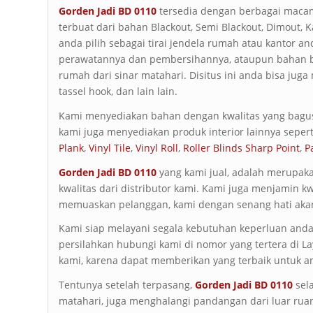
Gorden Jadi
BD 0110
tersedia dengan berbagai macam
terbuat dari bahan Blackout, Semi Blackout, Dimout, K
anda pilih sebagai tirai jendela rumah atau kantor 
perawatannya dan pembersihannya, ataupun bahan b
rumah dari sinar matahari. Disitus ini anda bisa juga 
tassel hook, dan lain lain.
Kami menyediakan bahan dengan kwalitas yang bagus
kami juga menyediakan produk interior lainnya sepert
Plank
,
Vinyl Tile
,
Vinyl Roll
,
Roller Blinds Sharp Point
,
P
Gorden Jadi
BD 0110
yang kami jual, adalah merupak
kwalitas dari distributor kami. Kami juga menjamin kw
memuaskan pelanggan, kami dengan senang hati aka
Kami siap melayani segala kebutuhan keperluan anda 
persilahkan hubungi kami di nomor yang tertera di 
kami, karena dapat memberikan yang terbaik untuk a
Tentunya setelah terpasang,
Gorden Jadi
BD 0110
sel
matahari, juga menghalangi pandangan dari luar ru