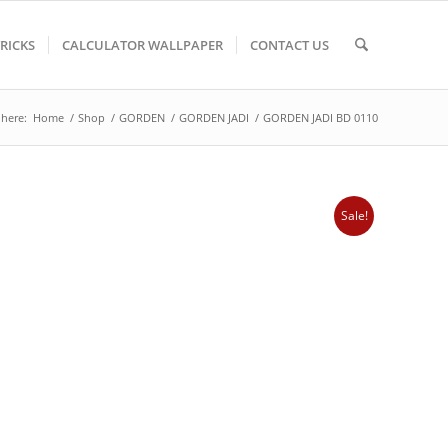
TRICKS
CALCULATOR WALLPAPER
CONTACT US
 here:
Home
/
Shop
/
GORDEN
/
GORDEN JADI
/
GORDEN JADI BD 0110
Sale!