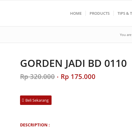
HOME
PRODUCTS
TIPS & 
You are
GORDEN JADI BD 0110
Original
Current
Rp
320.000
Rp
175.000
price
price
was:
is:
Rp 320.000.
Rp 175.000.
Beli Sekarang
DESCRIPTION :